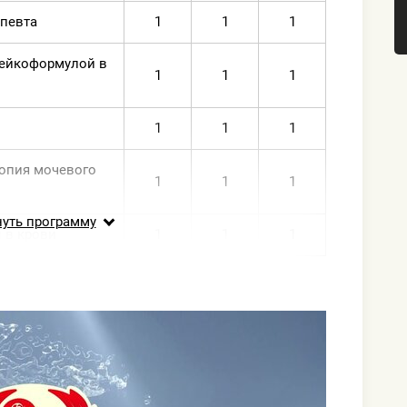
апевта
1
1
1
лейкоформулой в
1
1
1
1
1
1
опия мочевого
1
1
1
нуть программу
 в крови
1
1
1
 общий
1
1
1
осфотаза щелочная
1
1
1
1
1
1