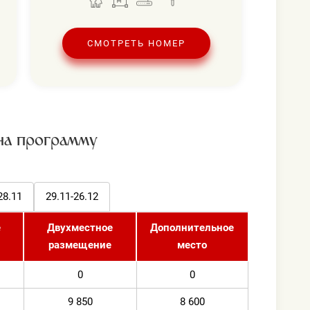
ежедневно
СМОТРЕТЬ НОМЕР
ная ходьба
ежедневно
на программу
омительный характер. Администрация оставляет
28.11
29.11-26.12
е
Двухместное
Дополнительное
размещение
место
0
0
9 850
8 600