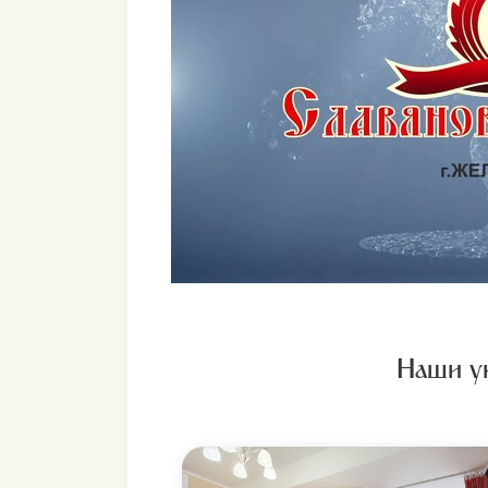
Ультразвуковое исследование
12
полости комплексное (печень,
поджелудочная железа, селезе
13
Ректоскопия
14
Прием минеральной воды
15
Лечебное питание
Сифонное промывание кишечн
16
водой
17
Микроклизмы
Наши у
Воздействие лечебной грязью 
18
желудочно-кишечного тракта, 1
19
Ванны (одна из):