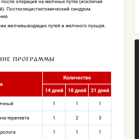
 после операций на желчных путях (исключая
й). Постхолецистэктомический синдром.
ния.
ии желчевыводящих путей и желчного пузыря.
НИЕ ПРОГРАММЫ
Количество
е
14 дней
18 дней
21 дней
вичный
1
1
1
ча-терапевта
1
2
3
еролога
1
1
1