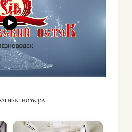
 органов брюшной
 желчный пузырь,
1
1
1
нка)
1
1
1
ежедневно
ежедневно
ика минеральной
2
3
3
5
8
8
ютные номера
при заболеваниях
5
8
8
 зона*