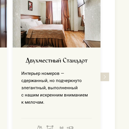
С
Интер
н из):
сдержа
элега
с наш
к мело
 водой
6
7
8
Двухместный Стандарт
8
10
10
Интерьер номеров —
олеваниях
сдержанный, но подчеркнуто
8
10
10
ой кишки
элегантный, выполненный
с нашим искренним вниманием
8
10
10
к мелочам.
8
10
10
5
8
8