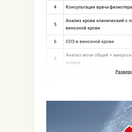
4
Консультация врача-физиотер
Анализ крови клинический с 
5
венозной крови
6
СОЭ в венозной крови
Анализ мочи общий + микроск
7
осадка
Развер
8
Исследование уровня глюкозы
Биохимия крови: общий белок,
9
билирубин, АСТ, АЛТ. ГГТП, ф
10
Копрограмма
11
Электрокардиография