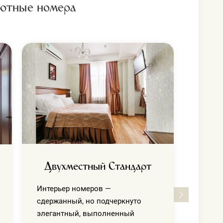
ютные номера
С
Интер
сдержа
элега
с наш
к мело
Двухместный Стандарт
Интерьер номеров —
сдержанный, но подчеркнуто
элегантный, выполненный