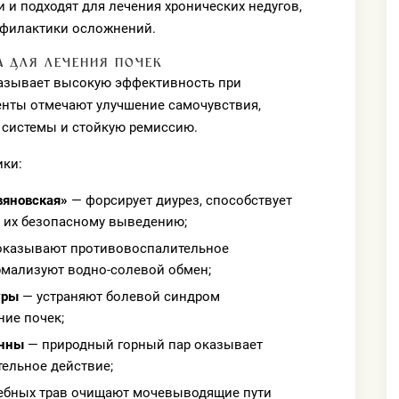
и подходят для лечения хронических недугов,
офилактики осложнений.
А ДЛЯ ЛЕЧЕНИЯ ПОЧЕК
азывает высокую эффективность при
енты отмечают улучшение самочувствия,
системы и стойкую ремиссию.
ики:
вяновская»
— форсирует диурез, способствует
и их безопасному выведению;
казывают противовоспалительное
рмализуют водно-солевой обмен;
уры
— устраняют болевой синдром
ие почек;
анны
— природный горный пар оказывает
ельное действие;
ебных трав очищают мочевыводящие пути