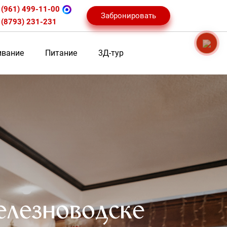
 (961) 499-11-00
Забронировать
 (8793) 231-231
вание
Питание
3Д-тур
елезноводске