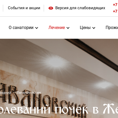
+7
События и акции
Версия для слабовидящих
+7
О санатории
Лечение
Цены
Прожи
леваний
Лечение почек
олеваний почек в Ж