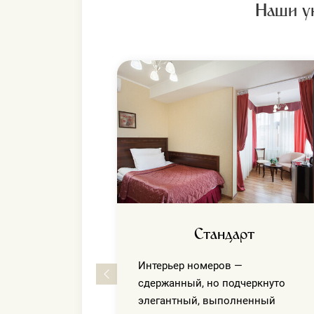
Наши у
ажный
атных,
ера площадью
Стандарт
Интерьер номеров —
сдержанный, но подчеркнуто
элегантный, выполненный