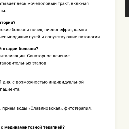
атывает весь мочеполовый тракт, включая
ны.
атории?
еские болезни почек, пиелонефрит, камни
чевыводящих путей и сопутствующие патологии.
й стадии болезни?
питализации. Санаторное лечение
тановительных этапов.
21 дня, с возможностью индивидуальной
 пациента.
 прием воды «Славяновская», фитотерапия,
 с медикаментозной терапией?