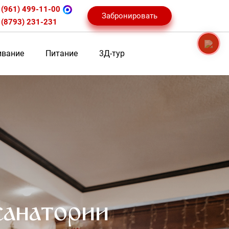
 (961) 499-11-00
Забронировать
 (8793) 231-231
вание
Питание
3Д-тур
санатории