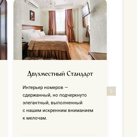
С
Интер
сдержа
элега
с наш
к мело
Двухместный Стандарт
Интерьер номеров —
сдержанный, но подчеркнуто
элегантный, выполненный
с нашим искренним вниманием
к мелочам.