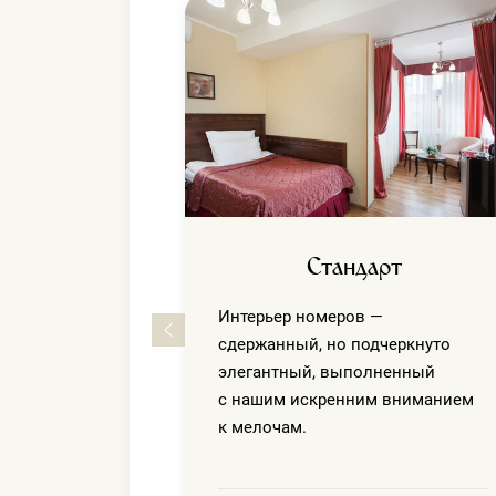
ажный
атных,
ера площадью
Стандарт
Интерьер номеров —
сдержанный, но подчеркнуто
элегантный, выполненный
с нашим искренним вниманием
к мелочам.