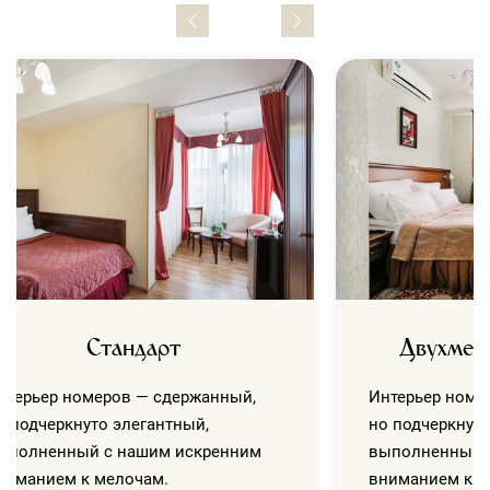
Стандарт
Двухмес
нтерьер номеров — сдержанный,
Интерьер номе
о подчеркнуто элегантный,
но подчеркнуто
ыполненный с нашим искренним
выполненный 
ниманием к мелочам.
вниманием к м