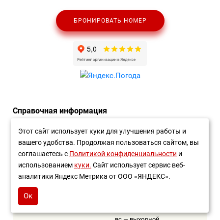
БРОНИРОВАТЬ НОМЕР
Справочная информация
Этот сайт использует куки для улучшения работы и
Отдел продаж:
Служба приема
и размещения:
вашего удобства. Продолжая пользоваться сайтом, вы
+7 (961) 499-11-00
+7 (961) 443-33-99
соглашаетесь с
Политикой конфиденциальности
и
+7 (8793) 231-231
круглосуточно
использованием
куки.
Сайт использует сервис веб-
с 8:00 до 20:00
аналитики Яндекс Метрика от ООО «ЯНДЕКС».
Медицинская служба:
Лечебные кабинеты:
Ок
+7 (906) 496-05-97
пн-пт, 8:00–16:00
сб, 8:00–12:00
пн-пт, 8:00–16:00
вс — выходной