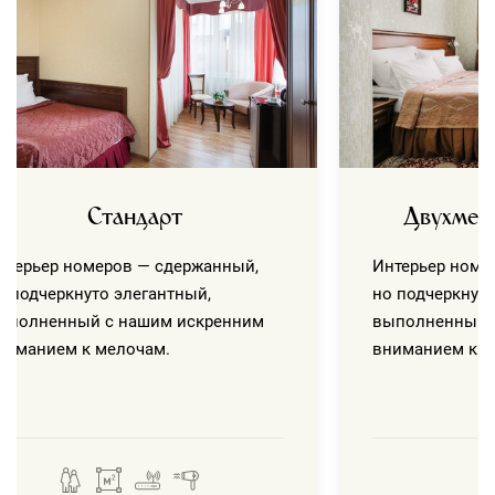
Стандарт
Двухмес
нтерьер номеров — сдержанный,
Интерьер номе
о подчеркнуто элегантный,
но подчеркнуто
ыполненный с нашим искренним
выполненный 
ниманием к мелочам.
вниманием к м