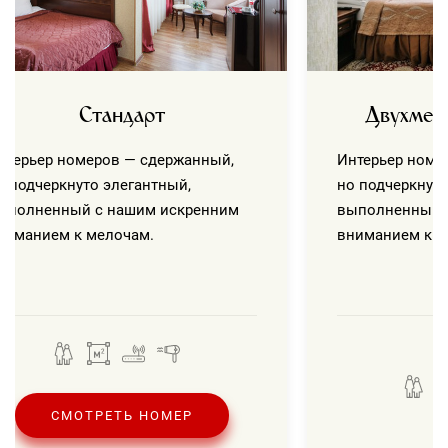
Стандарт
Двухмес
нтерьер номеров — сдержанный,
Интерьер номе
о подчеркнуто элегантный,
но подчеркнуто
ыполненный с нашим искренним
выполненный 
ниманием к мелочам.
вниманием к м
СМОТРЕТЬ НОМЕР