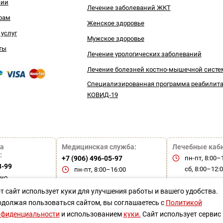
зии
Лечение заболеваний ЖКТ
рам
Женское здоровье
 услуг
Мужское здоровье
ты
Лечение урологических заболеваний
Лечение болезней костно-мышечной сист
Специализированная программа реабилит
КОВИД-19
а
Медицинская служба:
Лечебные каб
:
+7 (906) 496-05-97
пн-пт, 8:00–
3-99
сб, 8:00–12:
пн-пт, 8:00–16:00
чно
вс — выходн
т сайт использует куки для улучшения работы и вашего удобства.
должая пользоваться сайтом, вы соглашаетесь с
Политикой
овательское соглашение
Политика конфиденциально
нфиденциальности
и использованием
куки.
Сайт использует сервис