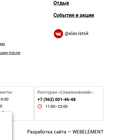
Отдых
События и акции
@slav.istok
емы
ации после
инеты:
Ресторан «Славяновский»:
16:00
+7 (962) 001-46-48
00
11:00–23:00
ой
сти
Разработка сайта —
WEBELEMENT