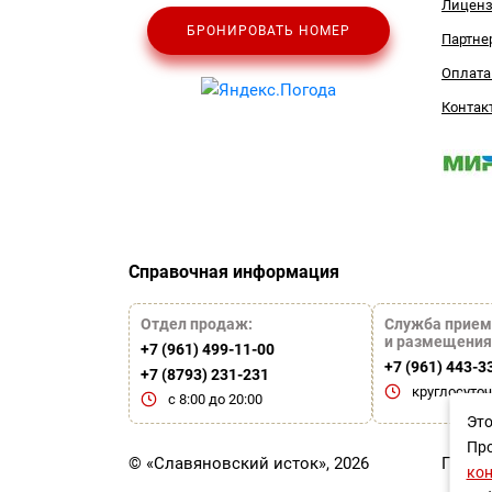
Лицен
БРОНИРОВАТЬ НОМЕР
Партне
Оплата
Контак
Справочная информация
Отдел продаж:
Служба прием
и размещения
+7 (961) 499-11-00
+7 (961) 443-3
+7 (8793) 231-231
круглосуто
с 8:00 до 20:00
Это
Про
© «Славяновский исток», 2026
Польз
ко