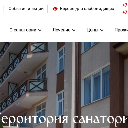
+7
События и акции
Версия для слабовидящих
+7
О санатории
Лечение
Цены
Прожи
ерритория санатор