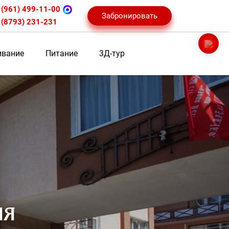
 (961) 499-11-00
Забронировать
 (8793) 231-231
вание
Питание
3Д-тур
ия