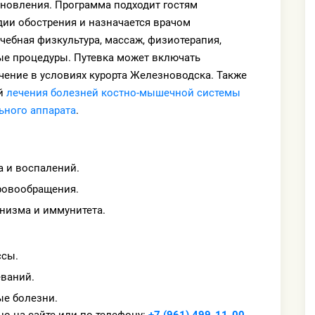
ановления. Программа подходит гостям
дии обострения и назначается врачом
ечебная физкультура, массаж, физиотерапия,
ные процедуры. Путевка может включать
чение в условиях курорта Железноводска. Также
ей
лечения болезней костно-мышечной системы
ьного аппарата
.
 и воспалений.
ровообращения.
низма и иммунитета.
ссы.
еваний.
е болезни.