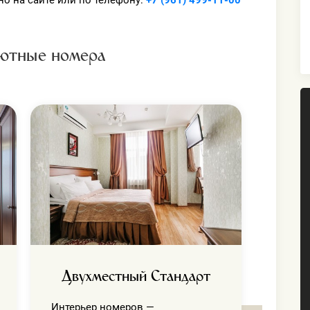
о на сайте или по телефону:
+7 (961) 499-11-00
ютные номера
С
Интер
сдержа
элега
с наш
к мело
Двухместный Стандарт
Интерьер номеров —