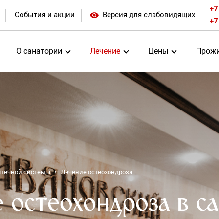
+7
События и акции
Версия для слабовидящих
+7
О санатории
Лечение
Цены
Прожи
ышечной системы
Лечение остеохондроза
 остеохондроза в с