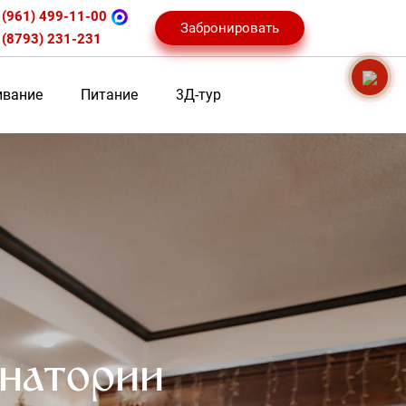
 (961) 499-11-00
Забронировать
 (8793) 231-231
вание
Питание
3Д-тур
анатории