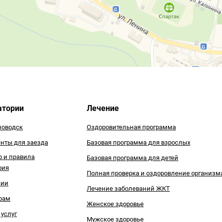
атории
Лечение
оводск
Оздоровительная программа
нты для заезда
Базовая программа для взрослых
р и правила
Базовая программа для детей
рия
Полная проверка и оздоровление организм
зии
Лечение заболеваний ЖКТ
рам
Женское здоровье
 услуг
Мужское здоровье