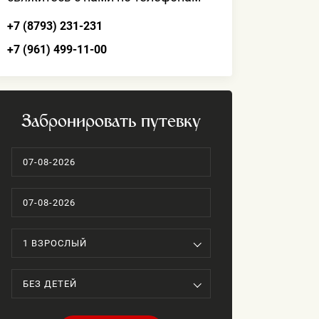
+7 (8793) 231-231
+7 (961) 499-11-00
Забронировать путевку
тандарт Комфорт
Студия
ьер номеров —
Все, что нужно для ком
нный, но подчеркнуто
проживания всей семье
нтный, выполненный
возможностью готовить
им искренним вниманием
1 ВЗРОСЛЫЙ
чам.
БЕЗ ДЕТЕЙ