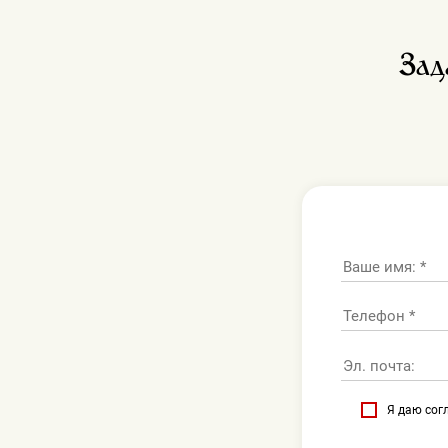
Зад
Я даю сог