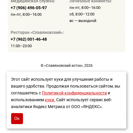
Медицинская служба:
Лечебные кабинеты:
+7 (906) 496-05-97
пн-пт, 8:00–16:00
сб, 8:00–12:00
пн-пт, 8:00–16:00
вс — выходной
Ресторан «Славяновский»:
+7 (962) 001-46-48
11:00–23:00
© «Славяновский исток», 2026
Пользовательское соглашение
Этот сайт использует куки для улучшения работы и
вашего удобства. Продолжая пользоваться сайтом, вы
Политика конфиденциальности
соглашаетесь с
Политикой конфиденциальности
и
Разработка сайта —
WEBELEMENT
использованием
куки.
Сайт использует сервис веб-
аналитики Яндекс Метрика от ООО «ЯНДЕКС».
ИМЕЮТСЯ ПРОТИВОПОКАЗАНИЯ НЕОБХОДИМА КОНСУЛЬТАЦИЯ
Ок
СПЕЦИАЛИСТА