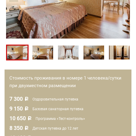
Стоимость проживания в номере 1 человека/сутки
при двухместном размещении
7 300
c
Оздоровительная путевка
9 150
c
Базовая санаторная путевка
10 650
c
Программа «Тест-контроль»
8 350
c
Детская путевка до 12 лет