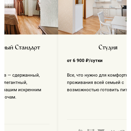
тный Стандарт
Студия
ки
от 6 900 ₽/сутки
ров — сдержанный,
Все, что нужно для комфортно
 элегантный,
проживания всей семьей с
с нашим искренним
возможностью готовить пита
елочам.