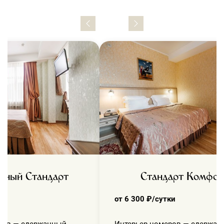
тный Стандарт
Стандарт Комфор
ки
от 6 300 ₽/сутки
ров — сдержанный,
Интерьер номеров — сдержан