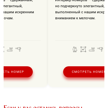
 элегантный,
но подчеркнуто элегантный,
с нашим искренним
выполненный с нашим искре
елочам.
вниманием к мелочам.
РЕТЬ НОМЕР
СМОТРЕТЬ НОМЕР