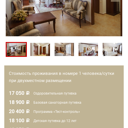
Стоимость проживания в номере 1 человека/сутки
при двухместном размещении
17 050
c
Оздоровительная путевка
18 900
c
Базовая санаторная путевка
20 400
c
Программа «Тест-контроль»
18 100
c
Детская путевка до 12 лет