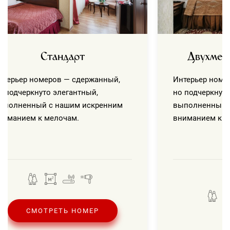
Стандарт
Двухмес
нтерьер номеров — сдержанный,
Интерьер номе
о подчеркнуто элегантный,
но подчеркнуто
ыполненный с нашим искренним
выполненный 
ниманием к мелочам.
вниманием к м
СМОТРЕТЬ НОМЕР