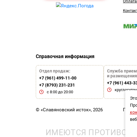
Оплата
Контак
Справочная информация
Отдел продаж:
Служба прием
и размещения
+7 (961) 499-11-00
+7 (961) 443-3
+7 (8793) 231-231
круглосуто
с 8:00 до 20:00
Это
Про
© «Славяновский исток», 2026
Польз
ко
веб
ИМЕЮТСЯ ПРОТИВОПО