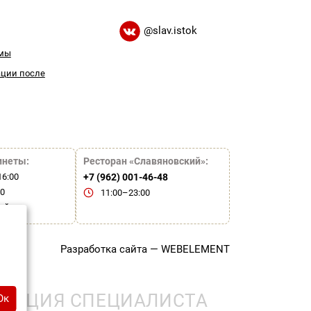
@slav.istok
емы
ации после
инеты:
Ресторан «Славяновский»:
16:00
+7 (962) 001-46-48
00
11:00–23:00
ой
сти
Разработка сайта —
WEBELEMENT
ЬТАЦИЯ СПЕЦИАЛИСТА
Ок