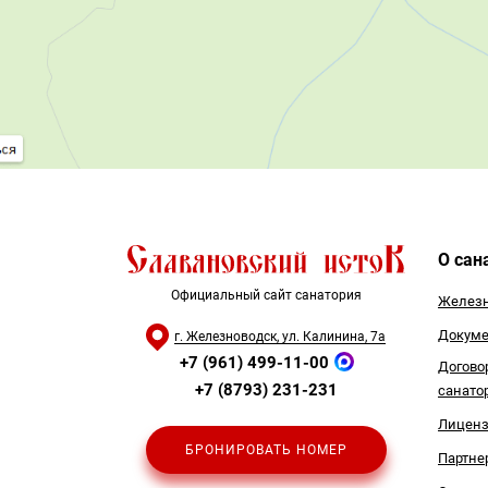
О сан
Официальный сайт санатория
Железн
Докуме
г. Железноводск, ул. Калинина, 7а
+7 (961) 499-11-00
Догово
+7 (8793) 231-231
санато
Лицен
БРОНИРОВАТЬ НОМЕР
Партне