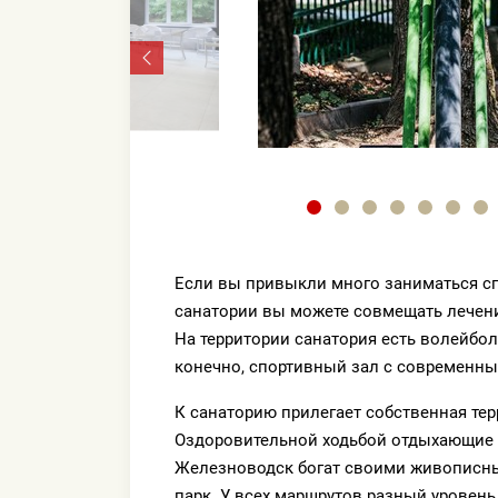
Если вы привыкли много заниматься сп
санатории вы можете совмещать лечени
На территории санатория есть волейбо
конечно, спортивный зал с современн
К санаторию прилегает собственная тер
Оздоровительной ходьбой отдыхающие з
Железноводск богат своими живописны
парк. У всех маршрутов разный уровен