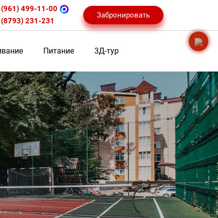
 (961) 499-11-00
Забронировать
 (8793) 231-231
вание
Питание
3Д-тур
х