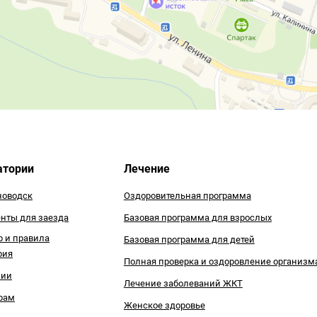
атории
Лечение
оводск
Оздоровительная программа
нты для заезда
Базовая программа для взрослых
р и правила
Базовая программа для детей
рия
Полная проверка и оздоровление организм
зии
Лечение заболеваний ЖКТ
рам
Женское здоровье