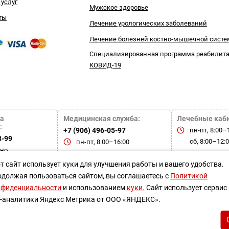
 услуг
Мужское здоровье
ты
Лечение урологических заболеваний
Лечение болезней костно-мышечной сист
Специализированная программа реабилит
КОВИД-19
а
Медицинская служба:
Лечебные каб
:
+7 (906) 496-05-97
пн-пт, 8:00–
3-99
сб, 8:00–12:
пн-пт, 8:00–16:00
чно
вс — выходн
т сайт использует куки для улучшения работы и вашего удобства.
должая пользоваться сайтом, вы соглашаетесь с
Политикой
овательское соглашение
Политика конфиденциально
нфиденциальности
и использованием
куки.
Сайт использует сервис
-аналитики Яндекс Метрика от ООО «ЯНДЕКС».
КАЗАНИЯ НЕОБХОДИМА КОНСУЛ