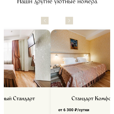
Наши другие уютные номера
тный Стандарт
Стандарт Комфор
ки
от 6 300 ₽/сутки