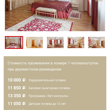
Стоимость проживания в номере 1 человека/сутки
при двухместном размещении
10 000
c
Оздоровительная путевка
11 850
c
Базовая санаторная путевка
13 350
c
Программа «Тест-контроль»
11 050
c
Детская путевка до 12 лет