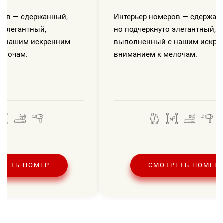
ров — сдержанный,
Интерьер номеров — сдержан
 элегантный,
но подчеркнуто элегантный,
с нашим искренним
выполненный с нашим искре
елочам.
вниманием к мелочам.
РЕТЬ НОМЕР
СМОТРЕТЬ НОМЕР