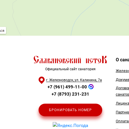
О сан
Официальный сайт санатория
Железн
Докуме
г. Железноводск, ул. Калинина, 7а
+7 (961) 499-11-00
Догово
+7 (8793) 231-231
санато
Лицен
БРОНИРОВАТЬ НОМЕР
Партне
Оплата