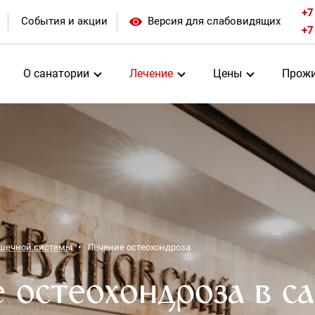
+7
События и акции
Версия для слабовидящих
+7
О санатории
Лечение
Цены
Прожи
ышечной системы
Лечение остеохондроза
 остеохондроза в с