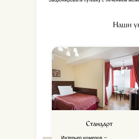
Забронировать путёвку с лечением можн
Наши у
ажный
атных,
ера площадью
Стандарт
Интерьер номеров —