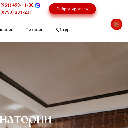
 (961) 499-11-00
Забронировать
 (8793) 231-231
вание
Питание
3Д-тур
анатории