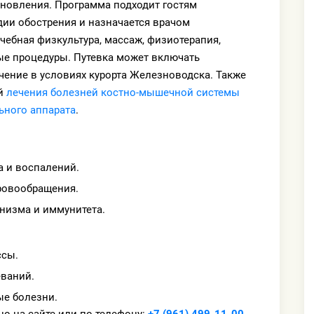
ановления. Программа подходит гостям
дии обострения и назначается врачом
ечебная физкультура, массаж, физиотерапия,
ные процедуры. Путевка может включать
чение в условиях курорта Железноводска. Также
ей
лечения болезней костно-мышечной системы
ьного аппарата
.
 и воспалений.
ровообращения.
низма и иммунитета.
ссы.
еваний.
е болезни.