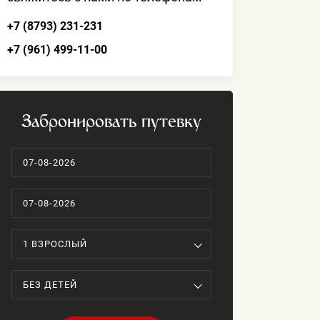
+7 (8793) 231-231
+7 (961) 499-11-00
Забронировать путевку
тандарт Комфорт
Студия
ьер номеров —
Все, что нужно для ком
нный, но подчеркнуто
проживания всей семье
нтный, выполненный
возможностью готовить
им искренним вниманием
1 ВЗРОСЛЫЙ
чам.
БЕЗ ДЕТЕЙ