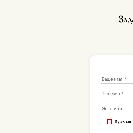
Зад
Я даю сог