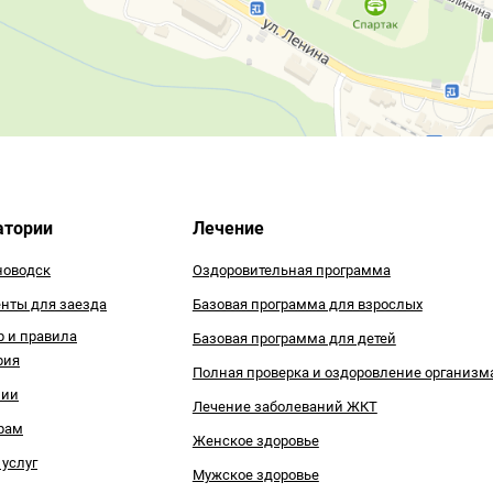
атории
Лечение
оводск
Оздоровительная программа
нты для заезда
Базовая программа для взрослых
р и правила
Базовая программа для детей
рия
Полная проверка и оздоровление организм
зии
Лечение заболеваний ЖКТ
рам
Женское здоровье
 услуг
Мужское здоровье