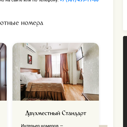
о на сайте или по телефону:
+7 (961) 499-11-00
ютные номера
С
Интер
сдержа
элега
с наш
к мело
Двухместный Стандарт
Интерьер номеров —