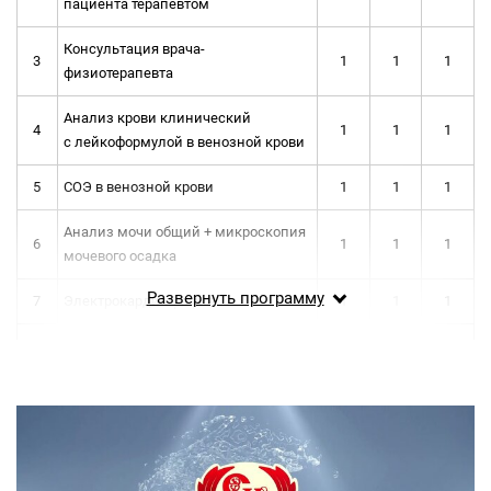
пациента терапевтом
Консультация врача-
3
1
1
1
физиотерапевта
Анализ крови клинический
4
1
1
1
с лейкоформулой в венозной крови
5
СОЭ в венозной крови
1
1
1
Анализ мочи общий + микроскопия
6
1
1
1
мочевого осадка
Развернуть программу
7
Электрокардиография
1
1
1
Ультразвуковое исследование
органов брюшной полости
8
комплексное (печень, желчный
1
1
1
пузырь, поджелудочная железа,
селезенка)
9
Прием минеральной воды
ежедневно