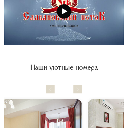
10
Лечебное питание
ежедневно
11
Ванны (одна из):
12
Лечебные души (один из):
13
Аппаратная физиотерапия (один из):
Ингаляции (одна из): травяные,
14
6
8
10
минеральные, лекарственные
Наши уютные номера
15
Массаж медицинский (1,5 ед.)
7
8
10
16
Баротерапия
4
7
10
17
Озонотерапия
5
8
10
18
Спелеотерапия
7
10
10
19
Кислородный коктейль
7
10
10