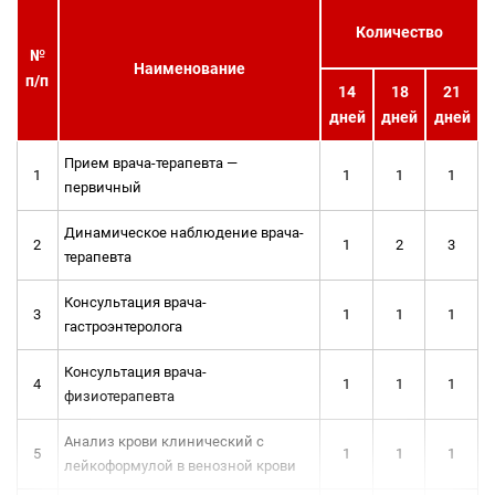
Количество
№
Наименование
п/п
14
18
21
дней
дней
дней
Прием врача-терапевта —
1
1
1
1
первичный
Динамическое наблюдение врача-
2
1
2
3
терапевта
Консультация врача-
3
1
1
1
гастроэнтеролога
Консультация врача-
4
1
1
1
физиотерапевта
Анализ крови клинический с
5
1
1
1
лейкоформулой в венозной крови