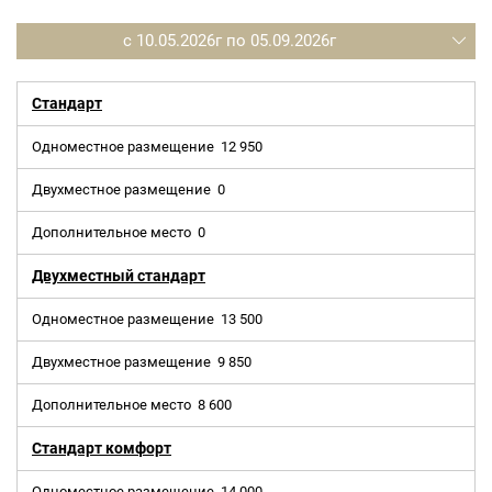
с 10.05.2026г по 05.09.2026г
ПРИМЕЧАНИЕ
Содержание программы носит ознакомительный
Стандарт
характер. Администрация оставляет за собой право
вносить изменения.
Одноместное размещение
12 950
Двухместное размещение
0
Дополнительное место
0
Двухместный стандарт
Одноместное размещение
13 500
Двухместное размещение
9 850
Дополнительное место
8 600
Стандарт комфорт
Одноместное размещение
14 000