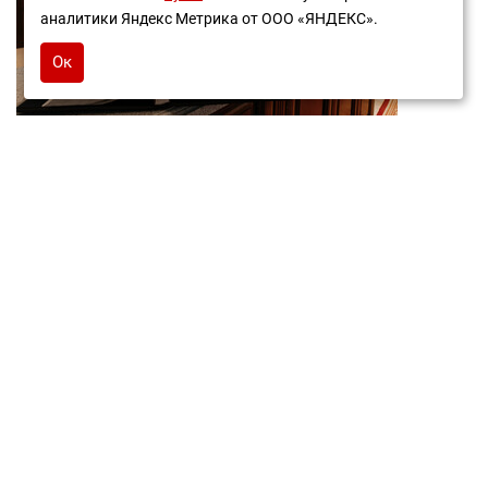
аналитики Яндекс Метрика от ООО «ЯНДЕКС».
Ок
ЕЛЕНА
04.07.2024
Елена. Итак по порядку Отдыхали с дочкой , ей 16
лет, в прошлом году в этом санатории. и так как
остались хорошие воспоминания, в этом году
приехали сюда вновь. Но наши ожидания о
хорошем отдыхе не оправдались (.
Первое:внимание медперсонала испарилось, на
приёме у врача мне даже не измерили АД, хотя я
жаловалась на плохое самочувствие. Медсестры
на процедурах открыто не грубят, но