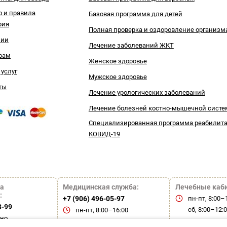
р и правила
Базовая программа для детей
рия
Полная проверка и оздоровление организм
зии
Лечение заболеваний ЖКТ
рам
Женское здоровье
 услуг
Мужское здоровье
ты
Лечение урологических заболеваний
Лечение болезней костно-мышечной сист
Специализированная программа реабилит
КОВИД-19
а
Медицинская служба:
Лечебные каб
:
+7 (906) 496-05-97
пн-пт, 8:00–
3-99
сб, 8:00–12:
пн-пт, 8:00–16:00
чно
вс — выходн