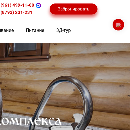
 (961) 499-11-00
Забронировать
 (8793) 231-231
вание
Питание
3Д-тур
комплекса