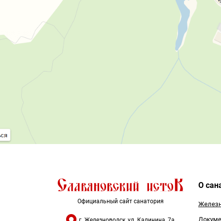
О сан
Официальный сайт санатория
Железн
Докуме
г. Железноводск, ул. Калинина, 7а