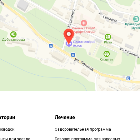
атории
Лечение
оводск
Оздоровительная программа
нты для заезда
Базовая программа для взрослых