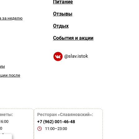
Питание
Отзывы
а за неделю
Отдых
События и акции
@slav.istok
емы
ации после
инеты:
Ресторан «Славяновский»:
16:00
+7 (962) 001-46-48
00
11:00–23:00
ой