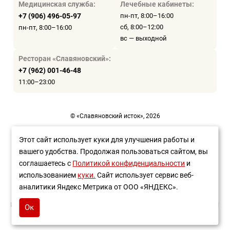
Медицинская служба:
Лечебные кабинеты:
+7 (906) 496-05-97
пн-пт, 8:00–16:00
сб, 8:00–12:00
пн-пт, 8:00–16:00
вс — выходной
Ресторан «Славяновский»:
+7 (962) 001-46-48
11:00–23:00
© «Славяновский исток», 2026
Пользовательское соглашение
Этот сайт использует куки для улучшения работы и
вашего удобства. Продолжая пользоваться сайтом, вы
Политика конфиденциальности
соглашаетесь с
Политикой конфиденциальности
и
Разработка сайта —
WEBELEMENT
использованием
куки.
Сайт использует сервис веб-
аналитики Яндекс Метрика от ООО «ЯНДЕКС».
ИМЕЮТСЯ ПРОТИВОПОКАЗАНИЯ НЕОБХОДИМА КОНСУЛЬТАЦИЯ
Ок
СПЕЦИАЛИСТА