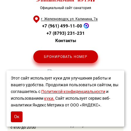
Официальный сайт санатория
г. Железноводск, ул. Калинина, 7а
+7 (961) 499-11-00
+7 (8793) 231-231
Контакты
БРОНИРОВАТЬ НОМЕР
Этот сайт использует куки для улучшения работы и
вашего удобства. Продолжая пользоваться сайтом, вы
соглашаетесь с
Политикой конфиденциальности
и
Справочная информация
использованием
куки.
Сайт использует сервис веб-
аналитики Яндекс Метрика от ООО «ЯНДЕКС».
Отдел продаж:
Служба приема
и размещения:
+7 (961) 499-11-00
Ок
+7 (961) 443-33-99
+7 (8793) 231-231
круглосуточно
с 8:00 до 20:00